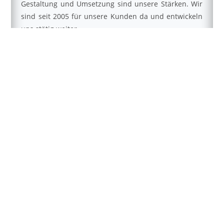
Gestaltung und Umsetzung sind unsere Stärken. Wir
sind seit 2005 für unsere Kunden da und entwickeln
uns stätig weiter.
Worauf legen wir großen Wert:
– auf die Wünsche unserer Kunden
– wir arbeiten gerne gemeinsam mit unseren Kunden
Hand in Hand am Projekt
– authentisches Miteinander
GEORG STEFAN TROLLER
KREATIVITÄT HEISST, AUS DEM
CHAOS ORDNUNG ZU SCHAFFEN.